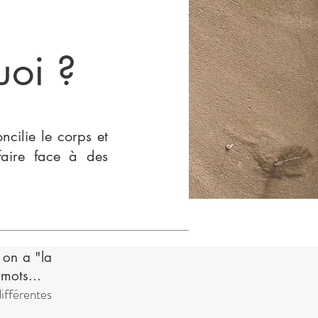
uoi ?
cilie le corps et
faire face à des
 on a "la
 mots...
ifférentes